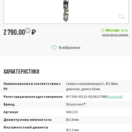
Москва
: есть
2 790.00
₽
наличие на складах
ХАРАКТЕРИСТИКИ
Наименование в соответствии с
Сверло направляющее 2, Ø 2.8мм,
РУ
длинное, длина 41мм
Регистрационное удостоверение
№ Г004-00110-00/04137888 (
скачать
)
Бренд
Straumann®
Артикул
044.215
Диаметр ложа имплантата
Ø 2.8 мм
Внутрикостный диаметр
Ø 3.3 мм