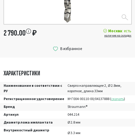
Москва
: есть
2 790.00
₽
наличие на складах
ХАРАКТЕРИСТИКИ
Наименование в соответствии с
Сверло направляющее 2, Ø 2.8мм,
РУ
короткое, длина 33мм
Регистрационное удостоверение
№ Г004-00110-00/04137888 (
скачать
)
Бренд
Straumann®
Артикул
044.214
Диаметр ложа имплантата
Ø 2.8 мм
Внутрикостный диаметр
Ø 3.3 мм