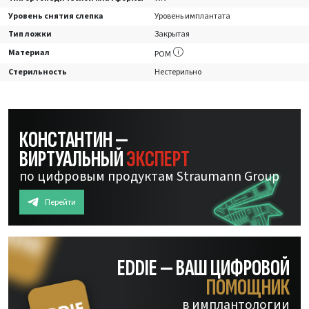
Уровень снятия слепка
Уровень имплантата
Тип ложки
Закрытая
Материал
POM
Стерильность
Нестерильно
КОНСТАНТИН —
ВИРТУАЛЬНЫЙ
ЭКСПЕРТ
по цифровым продуктам Straumann Group
Перейти
EDDIE — ВАШ ЦИФРОВОЙ
ПОМОЩНИК
в имплантологии