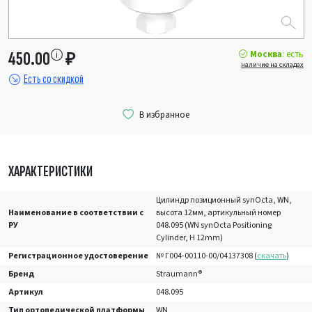
Москва
: есть
450.00
₽
наличие на складах
Есть со скидкой
ХАРАКТЕРИСТИКИ
Цилиндр позиционный synOcta, WN,
Наименование в соответствии с
высота 12мм, артикульный номер
РУ
048.095 (WN synOcta Positioning
Cylinder, H 12mm)
Регистрационное удостоверение
№ Г004-00110-00/04137308 (
скачать
)
Бренд
Straumann®
Артикул
048.095
Тип ортопедической платформы
WN