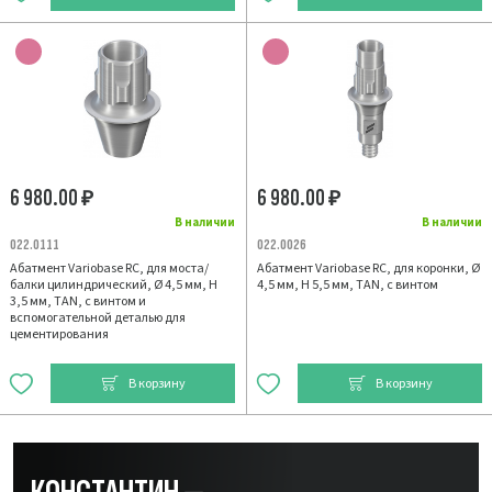
6 980.00
6 980.00
₽
₽
В наличии
В наличии
022.0111
022.0026
Абатмент Variobase RC, для моста/
Абатмент Variobase RC, для коронки, Ø
балки цилиндрический, Ø 4,5 мм, H
4,5 мм, H 5,5 мм, TAN, с винтом
3,5 мм, TAN, с винтом и
вспомогательной деталью для
цементирования
В корзину
В корзину