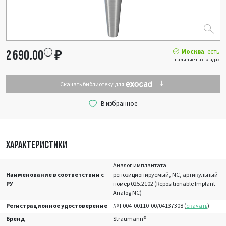
Москва
: есть
2 690.00
₽
наличие на складах
Скачать библиотеку для
ХАРАКТЕРИСТИКИ
Аналог имплантата
Наименование в соответствии с
репозиционируемый, NC, артикульный
РУ
номер 025.2102 (Repositionable Implant
Analog NC)
Регистрационное удостоверение
№ Г004-00110-00/04137308 (
скачать
)
Бренд
Straumann®