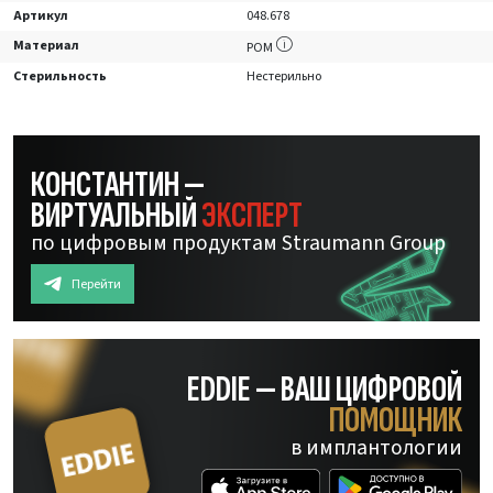
Артикул
048.678
Материал
POM
Стерильность
Нестерильно
КОНСТАНТИН —
ВИРТУАЛЬНЫЙ
ЭКСПЕРТ
по цифровым продуктам Straumann Group
Перейти
EDDIE — ВАШ ЦИФРОВОЙ
ПОМОЩНИК
в имплантологии