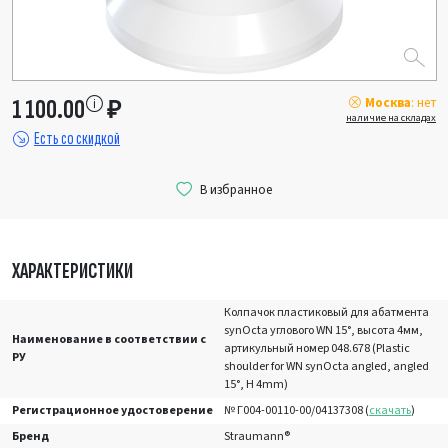
Москва
: нет
1 100.00
₽
наличие на складах
Есть со скидкой
ХАРАКТЕРИСТИКИ
Колпачок пластиковый для абатмента
synOcta углового WN 15°, высота 4мм,
Наименование в соответствии с
артикульный номер 048.678 (Plastic
РУ
shoulder for WN synOcta angled, angled
15°, H 4mm)
Регистрационное удостоверение
№ Г004-00110-00/04137308 (
скачать
)
Бренд
Straumann®