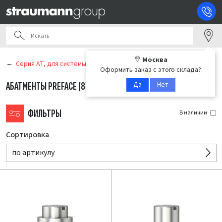
Москва
Серия AT, для системы Anthogyr Axiom Tissue Level
Оформить заказ с этого склада?
Да
Нет
АБАТМЕНТЫ PREFACE
(8)
ФИЛЬТРЫ
В наличии
Сортировка
по артикулу