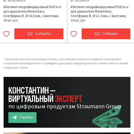
AT 901016RV10
AT 9010RV10
Абатмент модифицируемый PreFace
Абатмент модифицируемый PreFace
для держателя Medentika,
для держателя Medentika,
платформа R, Ø 16.0 мм, с винтами,
платформа R, Ø 11.5 мм, с винтами,
10 шт./уп.
10 шт./уп.
Сообщить
Сообщить
* указанные имплантационные системы, типы имплантатов и их названия принадлежат
сторонним производителям и приведены для целей информирования о совместимости нашей
продукции с ними.
КОНСТАНТИН —
ВИРТУАЛЬНЫЙ
ЭКСПЕРТ
по цифровым продуктам Straumann Group
Перейти