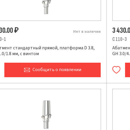
430.00
3 430.
₽
Нет в наличии
0-1
C 110-3
тмент стандартный прямой, платформа D 3.8,
Абатмен
.0/1.8 мм, с винтом
GH 3.0/4
Сообщить
о появлении