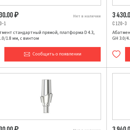
430.00
3 430.
₽
Нет в наличии
0-1
C 120-3
тмент стандартный прямой, платформа D 4.3,
Абатмен
.0/1.8 мм, с винтом
GH 3.0/4
Сообщить
о появлении
430.00
3 940.
₽