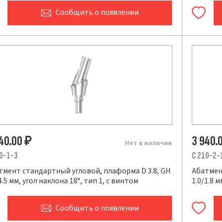
Сообщить
о появлении
940.00
3 940.
₽
Нет в наличии
0-1-3
C 210-2-
тмент стандартный угловой, плаформа D 3.8, GH
Абатмен
4.5 мм, угол наклона 18°, тип 1, с винтом
1.0/1.8 
Сообщить
о появлении