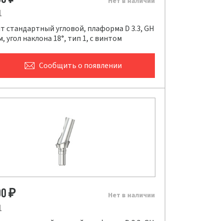
Нет в наличии
1
т стандартный угловой, плаформа D 3.3, GH
мм, угол наклона 18°, тип 1, с винтом
Сообщить
о появлении
00
₽
Нет в наличии
1