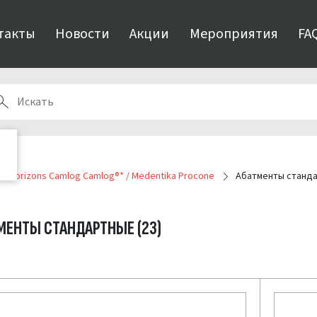
такты
Новости
Акции
Мероприятия
FA
BioHorizons Camlog Camlog®* / Medentika Procone
Абатменты станд
МЕНТЫ СТАНДАРТНЫЕ
(23)