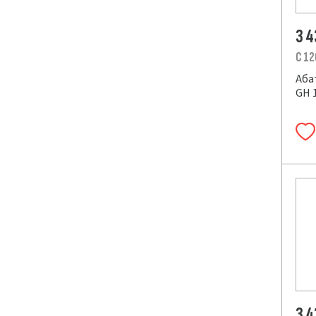
3 
C 12
Аба
GH 1
3 