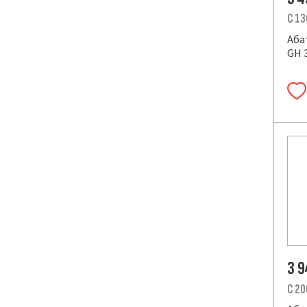
C 13
Аба
GH 3
3 
C 20