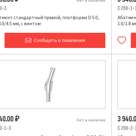
Нет в наличии
0-3
C 200-1-
тмент стандартный прямой, платформа D 5.0,
Абатмен
.0/4.5 мм, с винтом
1.0/1.8 
Сообщить
о появлении
940.00
3 940.
₽
Нет в наличии
0-1-3
C 200-2-