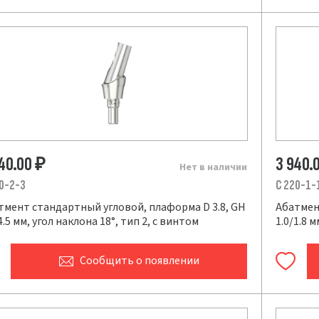
940.00
3 940.
₽
Нет в наличии
0-2-3
C 220-1-
тмент стандартный угловой, плаформа D 3.8, GH
Абатмен
4.5 мм, угол наклона 18°, тип 2, с винтом
1.0/1.8 
Сообщить
о появлении