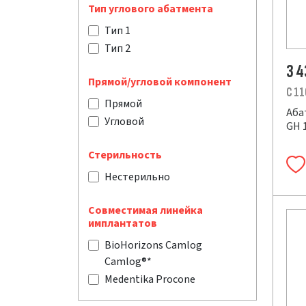
Тип углового абатмента
Тип 1
Тип 2
3 
Прямой/угловой компонент
C 11
Прямой
Аба
Угловой
GH 1
Стерильность
Нестерильно
Совместимая линейка
имплантатов
BioHorizons Camlog
Camlog®*
Medentika Procone