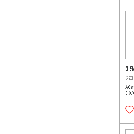
3 
C 21
Аба
3.0/