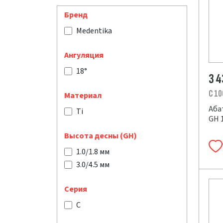
Бренд
Medentika
Ангуляция
18°
3 
C 10
Материал
Аба
Ti
GH 1
Высота десны (GH)
1.0/1.8 мм
3.0/4.5 мм
Серия
C