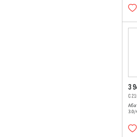
3 
C 21
Аба
3.0/