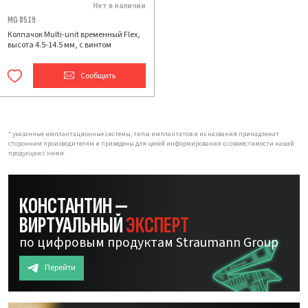
Нет в наличии
MG 8519
Колпачок Multi-unit временный Flex,
высота 4.5-14.5 мм, с винтом
Сообщить
* указанные имплантационные системы, типы имплантатов и их названия принадлежат
сторонним производителям и приведены для целей информирования о совместимости нашей
продукции с ними.
КОНСТАНТИН —
ВИРТУАЛЬНЫЙ
ЭКСПЕРТ
по цифровым продуктам Straumann Group
Перейти