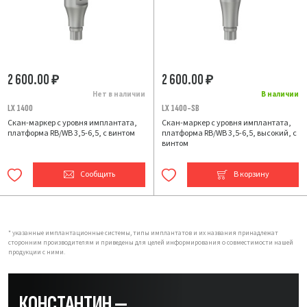
2 600.00
2 600.00
₽
₽
Нет в наличии
В наличии
LX 1400
LX 1400-SB
Скан-маркер с уровня имплантата,
Скан-маркер с уровня имплантата,
платформа RB/WB 3,5-6,5, с винтом
платформа RB/WB 3,5-6,5, высокий, с
винтом
Сообщить
В корзину
* указанные имплантационные системы, типы имплантатов и их названия принадлежат
сторонним производителям и приведены для целей информирования о совместимости нашей
продукции с ними.
КОНСТАНТИН —