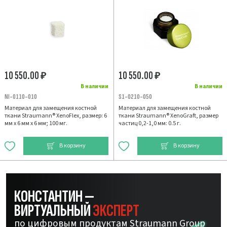
10 550.00
10 550.00
₽
₽
В наличии
В наличии
NI-0110-010
S1-0210-050
Материал для замещения костной
Материал для замещения костной
ткани Straumann® XenoFlex, размер: 6
ткани Straumann® XenoGraft, размер
мм х 6 мм х 6 мм; 100 мг.
частиц 0,2-1,0 мм: 0.5 г.
В корзину
В корзину
КОНСТАНТИН —
ВИРТУАЛЬНЫЙ
ЭКСПЕРТ
по цифровым продуктам Straumann Group