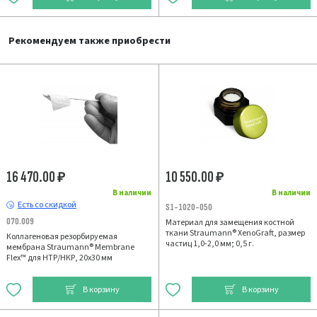
Рекомендуем также приобрести
16 470.00
10 550.00
₽
₽
В наличии
В наличии
Есть со скидкой
S1-1020-050
070.009
Материал для замещения костной
ткани Straumann® XenoGraft, размер
Коллагеновая резорбируемая
частиц 1,0-2,0 мм; 0,5 г.
мембрана Straumann® Membrane
Flex™ для НТР/НКР, 20х30 мм
В корзину
В корзину