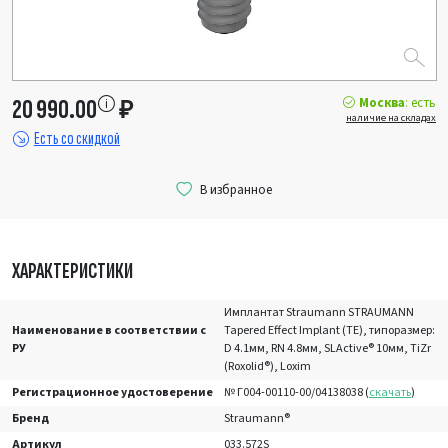
Москва
: есть
20 990.00
₽
наличие на складах
Есть со скидкой
ХАРАКТЕРИСТИКИ
Имплантат Straumann STRAUMANN
Наименование в соответствии с
Tapered Effect Implant (TE), типоразмер:
РУ
D 4.1мм, RN 4.8мм, SLActive® 10мм, TiZr
(Roxolid®), Loxim
Регистрационное удостоверение
№ Г004-00110-00/04138038 (
скачать
)
Бренд
Straumann®
Артикул
033.572S