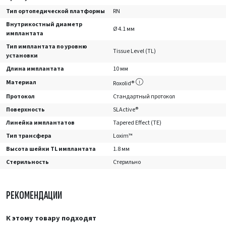
Тип ортопедической платформы
RN
Внутрикостный диаметр
Ø 4.1 мм
имплантата
Тип имплантата по уровню
Tissue Level (TL)
установки
Длина имплантата
10 мм
Материал
Roxolid®
Протокол
Стандартный протокол
Поверхность
SLActive®
Линейка имплантатов
Tapered Effect (TE)
Тип трансфера
Loxim™
Высота шейки TL имплантата
1.8 мм
Стерильность
Стерильно
РЕКОМЕНДАЦИИ
К этому товару подходят