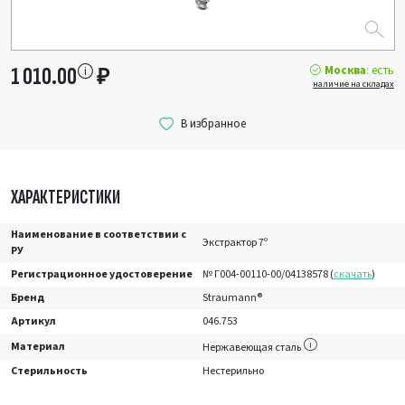
Москва
: есть
1 010.00
₽
наличие на складах
ХАРАКТЕРИСТИКИ
Наименование в соответствии с
Экстрактор 7º
РУ
Регистрационное удостоверение
№ Г004-00110-00/04138578 (
скачать
)
Бренд
Straumann®
Артикул
046.753
Материал
Нержавеющая сталь
Стерильность
Нестерильно