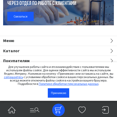
ЧЕРЕЗ ОТДЕЛ
ПО РАБОТЕ
С КЛИЕНТАМИ
Связаться
Меню
Каталог
Покупателям
Для улучшения работы сайта и его взаимодействия с пользователями мы
используем файлы cookie. Для оценки эффективности сайта мы используем
Яндекс.Метрику. Нажимая на кнопку «Принимаю» или оставаясь на сайте, вы
соглашаетесь
с условиями обработки cookie и ваших персональных данных. Вы
всегда можете отключить файлы cookie в настройках вашего браузера.
Подробности в
Политике обработки персональных данных
.
Сайт предназначен только для медицинских работников
Принимаю
В корзину
©2026 Institut Straumann AG