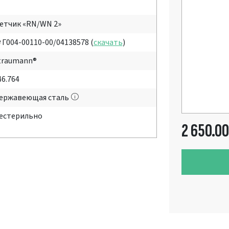
етчик «RN/WN 2»
 Г004-00110-00/04138578 (
скачать
)
traumann®
46.764
ержавеющая сталь
естерильно
2 650.00