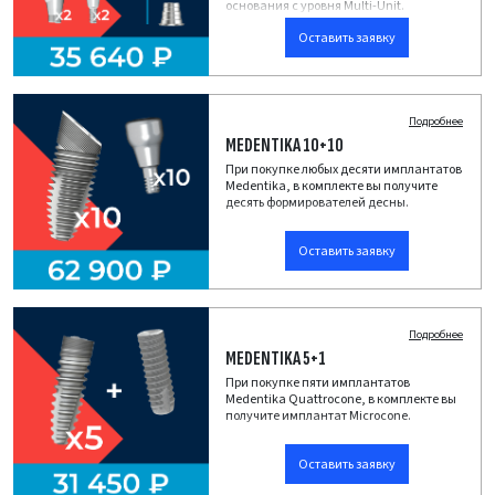
основания с уровня Multi-Unit.
Оставить заявку
Подробнее
MEDENTIKA 10+10
При покупке любых десяти имплантатов
Medentika, в комплекте вы получите
десять формирователей десны.
Оставить заявку
Подробнее
MEDENTIKA 5+1
При покупке пяти имплантатов
Medentika Quattrocone, в комплекте вы
получите имплантат Microcone.
Оставить заявку