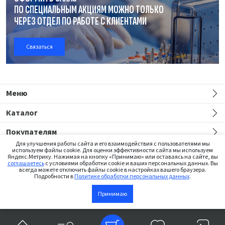
ПО СПЕЦИАЛЬНЫМ АКЦИЯМ МОЖНО ТОЛЬКО
ЧЕРЕЗ ОТДЕЛ
ПО РАБОТЕ
С КЛИЕНТАМИ
Связаться
Меню
Каталог
Покупателям
Для улучшения работы сайта и его взаимодействия с пользователями мы
используем файлы cookie. Для оценки эффективности сайта мы используем
Яндекс.Метрику. Нажимая на кнопку «Принимаю» или оставаясь на сайте, вы
соглашаетесь
с условиями обработки cookie и ваших персональных данных. Вы
всегда можете отключить файлы cookie в настройках вашего браузера.
Подробности в
Политике обработки персональных данных
.
Сайт предназначен только для медицинских работников
Принимаю
©2026 Institut Straumann AG