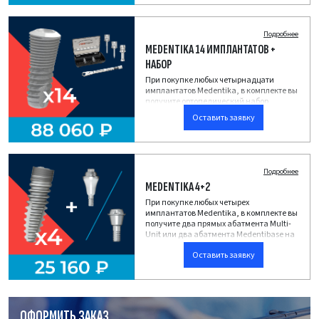
Подробнее
MEDENTIKA 14 ИМПЛАНТАТОВ +
НАБОР
При покупке любых четырнадцати
имплантатов Medentika, в комплекте вы
получите ортопедический набор
Medentika в кассете.
Оставить заявку
Подробнее
MEDENTIKA 4+2
При покупке любых четырех
имплантатов Medentika, в комплекте вы
получите два прямых абатмента Multi-
Unit или два абатмента Medentibase на
выбор.
Оставить заявку
ОФОРМИТЬ ЗАКАЗ