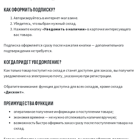
КАК ОФОРМИТЬ ПОДПИСКУ?
Авторизируйтесь в интернет-магазине.
Убедитесь, что выбран нужный склад.
Нажмите кнопку
«Уведомить о наличии»
в карточке интересующего
вас товара.
Подписка оформляется сразу после нажатия кнопки — дополнительного
подтверждения не требуется.
КОГДА ПРИДЕТ УВЕДОМЛЕНИЕ?
Как только товар поступит на склад и станет доступен для заказа, вы получите
уведомление на электронную почту, указанную при регистрации.
Обратите внимание: функция доступна для всех складов, кроме склада
«Дисконт»
.
ПРЕИМУЩЕСТВА ФУНКЦИИ
оперативное получение информации о поступлении товара;
экономия времени — не нужно отслеживать наличие вручную;
возможность быстро оформить заказ сразу после поступления товара на
склад.