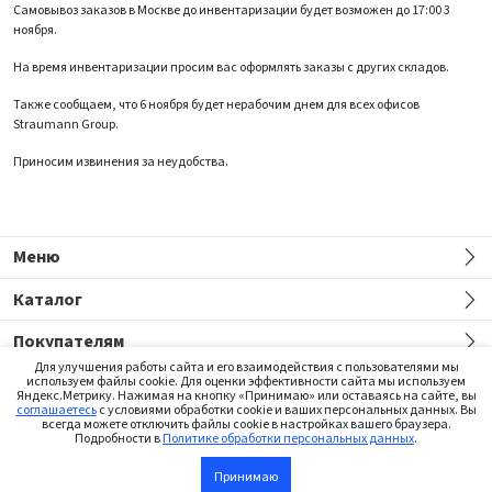
Самовывоз заказов в Москве до инвентаризации будет возможен до 17:00 3
ноября.
На время инвентаризации просим вас оформлять заказы с других складов.
Также сообщаем, что 6 ноября будет нерабочим днем для всех офисов
Straumann Group.
Приносим извинения за неудобства.
Меню
Каталог
Покупателям
Для улучшения работы сайта и его взаимодействия с пользователями мы
используем файлы cookie. Для оценки эффективности сайта мы используем
Яндекс.Метрику. Нажимая на кнопку «Принимаю» или оставаясь на сайте, вы
соглашаетесь
с условиями обработки cookie и ваших персональных данных. Вы
всегда можете отключить файлы cookie в настройках вашего браузера.
Подробности в
Политике обработки персональных данных
.
Сайт предназначен только для медицинских работников
Принимаю
©2026 Institut Straumann AG