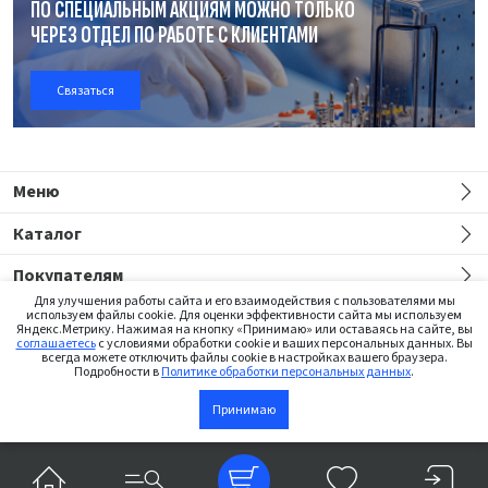
ПО СПЕЦИАЛЬНЫМ АКЦИЯМ МОЖНО ТОЛЬКО
ЧЕРЕЗ ОТДЕЛ
ПО РАБОТЕ
С КЛИЕНТАМИ
Связаться
Меню
Каталог
Покупателям
Для улучшения работы сайта и его взаимодействия с пользователями мы
используем файлы cookie. Для оценки эффективности сайта мы используем
Яндекс.Метрику. Нажимая на кнопку «Принимаю» или оставаясь на сайте, вы
соглашаетесь
с условиями обработки cookie и ваших персональных данных. Вы
всегда можете отключить файлы cookie в настройках вашего браузера.
Подробности в
Политике обработки персональных данных
.
Сайт предназначен только для медицинских работников
Принимаю
В корзину
©2026 Institut Straumann AG