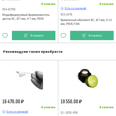
В наличии
В наличии
Есть со скидкой
024.4270S
024.4370
Модифицируемый формирователь
десны RC, Ø 7 мм, H 7 мм, PEEK
Временный абатмент RC, Ø 7 мм, H 12
мм, PEEK/TAN
В корзину
В корзину
Рекомендуем также приобрести
16 470.00
10 550.00
₽
₽
В наличии
В наличии
Есть со скидкой
S1-1020-050