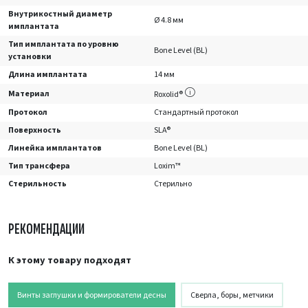
Внутрикостный диаметр
Ø 4.8 мм
имплантата
Тип имплантата по уровню
Bone Level (BL)
установки
Длина имплантата
14 мм
Материал
Roxolid®
Протокол
Стандартный протокол
Поверхность
SLA®
Линейка имплантатов
Bone Level (BL)
Тип трансфера
Loxim™
Стерильность
Стерильно
РЕКОМЕНДАЦИИ
К этому товару подходят
Винты заглушки и формирователи десны
Сверла, боры, метчики