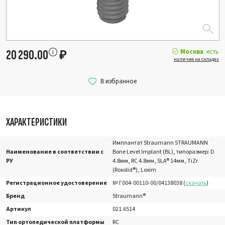
Москва
: есть
20 290.00
₽
наличие на складах
ХАРАКТЕРИСТИКИ
Имплантат Straumann STRAUMANN
Наименование в соответствии с
Bone Level Implant (BL), типоразмер: D
РУ
4.8мм, RC 4.8мм, SLA® 14мм, TiZr
(Roxolid®), Loxim
Регистрационное удостоверение
№ Г004-00110-00/04138038 (
скачать
)
Бренд
Straumann®
Артикул
021.6514
Тип ортопедической платформы
RC