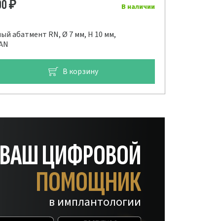
00
₽
В наличии
й абатмент RN, Ø 7 мм, H 10 мм,
AN
В корзину
— ВАШ ЦИФРОВОЙ
ПОМОЩНИК
в имплантологии