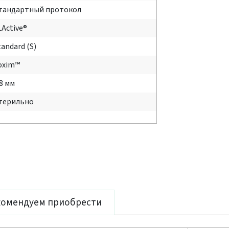
тандартный протокол
LActive®
tandard (S)
oxim™
.8 мм
терильно
комендуем приобрести