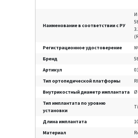
И
S
Наименование в соответствии с РУ
3
(
Регистрационное удостоверение
№
Бренд
S
Артикул
0
Тип ортопедической платформы
R
Внутрикостный диаметр имплантата
Ø
Тип имплантата по уровню
T
установки
Длина имплантата
1
Материал
R