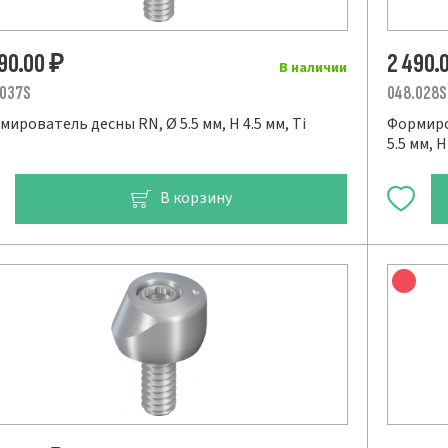
490.00
2 490.
₽
В наличии
.037S
048.028S
мирователь десны RN, Ø 5.5 мм, H 4.5 мм, Ti
Формиро
5.5 мм, H
В корзину