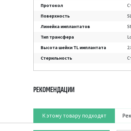
Протокол
С
Поверхность
S
Линейка имплантатов
S
Тип трансфера
L
Высота шейки TL имплантата
2
Стерильность
С
РЕКОМЕНДАЦИИ
К этому товару подходят
Ре