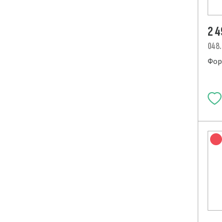
2 
048
Фор