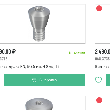
490.00
2 490.
₽
В наличии
.371S
048.373S
-заглушка RN, Ø 3.5 мм, H 0 мм, Ti
Винт-заг
В корзину