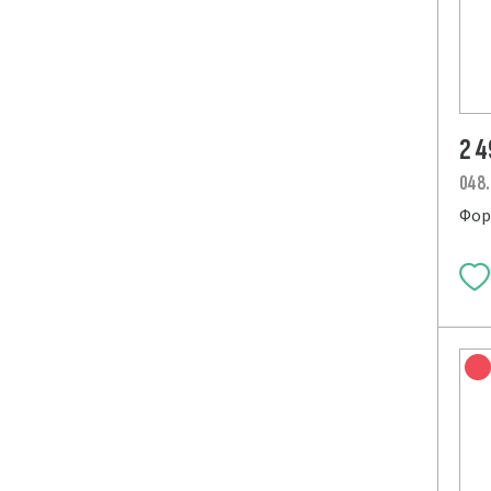
2 
048
Фор