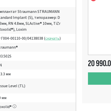
мплантат Straumann STRAUMANN
tandard Implant (S), типоразмер: D
.3мм, RN 4.8мм, SLActive® 10мм, TiZr
Roxolid®), Loxim
 Г004-00110-00/04138038 (
скачать
)
traumann®
33.502S
20 990.
N
 3.3 мм
issue Level (TL)
0 мм
oxolid®