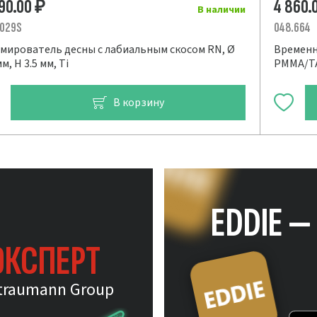
490.00
4 860.
₽
В наличии
.029S
048.664
мирователь десны с лабиальным скосом RN, Ø
Временны
мм, H 3.5 мм, Ti
PMMA/T
В корзину
EDDIE 
ЭКСПЕРТ
traumann Group