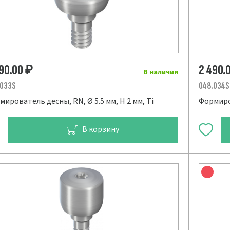
490.00
2 490.
₽
В наличии
.033S
048.034S
мирователь десны, RN, Ø 5.5 мм, H 2 мм, Ti
Формиров
В корзину