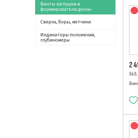
Винты заглушки и
формирователи десны
Сверла, боры, метчики
Индикаторы положения,
глубиномеры
2 
048
Винт