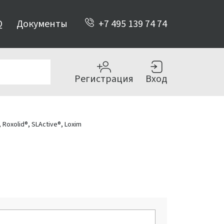
Q
Документы
+7 495 139 74 74
Регистрация
Вход
 Roxolid®, SLActive®, Loxim