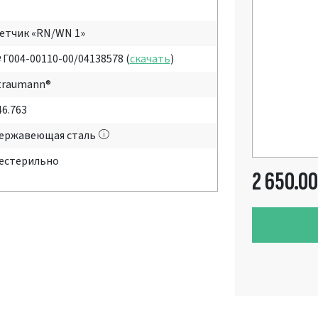
етчик «RN/WN 1»
 Г004-00110-00/04138578 (
скачать
)
traumann®
46.763
ержавеющая сталь
естерильно
2 650.00