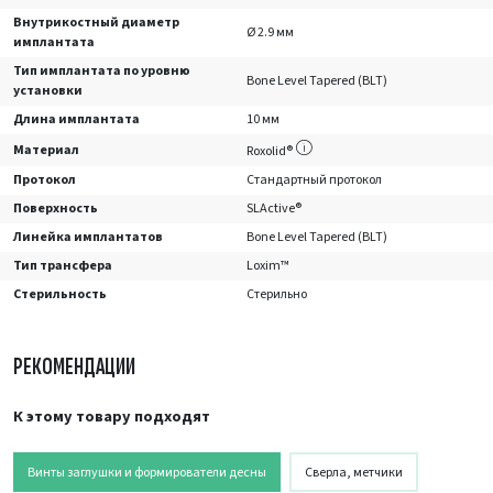
Внутрикостный диаметр
Ø 2.9 мм
имплантата
Тип имплантата по уровню
Bone Level Tapered (BLT)
установки
Длина имплантата
10 мм
Материал
Roxolid®
Протокол
Стандартный протокол
Поверхность
SLActive®
Линейка имплантатов
Bone Level Tapered (BLT)
Тип трансфера
Loxim™
Стерильность
Стерильно
РЕКОМЕНДАЦИИ
К этому товару подходят
Винты заглушки и формирователи десны
Сверла, метчики