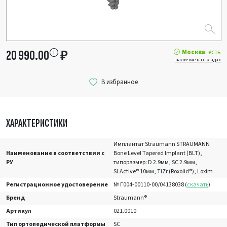
Москва
: есть
20 990.00
₽
наличие на складах
ХАРАКТЕРИСТИКИ
Имплантат Straumann STRAUMANN
Наименование в соответствии с
Bone Level Tapered Implant (BLT),
РУ
типоразмер: D 2.9мм, SC 2.9мм,
SLActive® 10мм, TiZr (Roxolid®), Loxim
Регистрационное удостоверение
№ Г004-00110-00/04138038 (
скачать
)
Бренд
Straumann®
Артикул
021.0010
Тип ортопедической платформы
SC