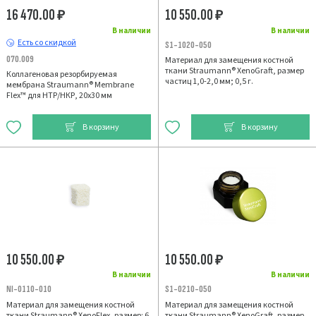
16 470.00
10 550.00
₽
₽
В наличии
В наличии
Есть со скидкой
S1-1020-050
070.009
Материал для замещения костной
ткани Straumann® XenoGraft, размер
Коллагеновая резорбируемая
частиц 1,0-2,0 мм; 0,5 г.
мембрана Straumann® Membrane
Flex™ для НТР/НКР, 20х30 мм
В корзину
В корзину
10 550.00
10 550.00
₽
₽
В наличии
В наличии
NI-0110-010
S1-0210-050
Материал для замещения костной
Материал для замещения костной
ткани Straumann® XenoFlex, размер: 6
ткани Straumann® XenoGraft, размер