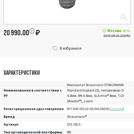
Москва
: есть
20 990.00
₽
наличие на складах
ХАРАКТЕРИСТИКИ
Имплантат Straumann STRAUMANN
Наименование в соответствии с
Standard Implant (S), типоразмер: D
РУ
4.8мм, RN 4.8мм, SLActive® 8мм, TiZr
(Roxolid®), Loxim
Регистрационное удостоверение
№ Г004-00110-00/04138038 (
скачать
)
Бренд
Straumann®
Артикул
033.581S
Тип ортопедической платформы
RN