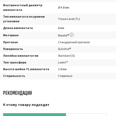
Внутрикостный диаметр
Ø 4.8 мм
имплантата
Тип имплантата по уровню
Tissue Level (TL)
установки
Длина имплантата
8 мм
Материал
Roxolid®
Протокол
Стандартный протокол
Поверхность
SLActive®
Линейка имплантатов
Standard (S)
Тип трансфера
Loxim™
Высота шейки TL имплантата
2.8 мм
Стерильность
Стерильно
РЕКОМЕНДАЦИИ
К этому товару подходят