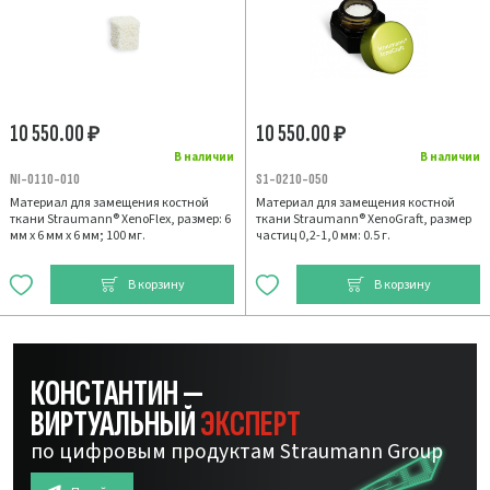
10 550.00
10 550.00
₽
₽
В наличии
В наличии
NI-0110-010
S1-0210-050
Материал для замещения костной
Материал для замещения костной
ткани Straumann® XenoFlex, размер: 6
ткани Straumann® XenoGraft, размер
мм х 6 мм х 6 мм; 100 мг.
частиц 0,2-1,0 мм: 0.5 г.
В корзину
В корзину
КОНСТАНТИН —
ВИРТУАЛЬНЫЙ
ЭКСПЕРТ
по цифровым продуктам Straumann Group