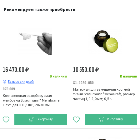
Рекомендуем также приобрести
16 470.00
10 550.00
₽
₽
В наличии
В наличии
Есть со скидкой
S1-1020-050
070.009
Материал для замещения костной
ткани Straumann® XenoGraft, размер
Коллагеновая резорбируемая
частиц 1,0-2,0 мм; 0,5 г.
мембрана Straumann® Membrane
Flex™ для НТР/НКР, 20х30 мм
В корзину
В корзину