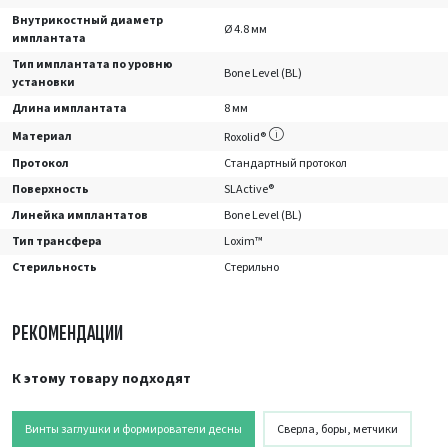
Внутрикостный диаметр
Ø 4.8 мм
имплантата
Тип имплантата по уровню
Bone Level (BL)
установки
Длина имплантата
8 мм
Материал
Roxolid®
Протокол
Стандартный протокол
Поверхность
SLActive®
Линейка имплантатов
Bone Level (BL)
Тип трансфера
Loxim™
Стерильность
Стерильно
РЕКОМЕНДАЦИИ
К этому товару подходят
Винты заглушки и формирователи десны
Сверла, боры, метчики