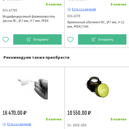
В наличии
В наличии
Есть со скидкой
024.4270S
024.4370
Модифицируемый формирователь
десны RC, Ø 7 мм, H 7 мм, PEEK
Временный абатмент RC, Ø 7 мм, H 12
мм, PEEK/TAN
В корзину
В корзину
Рекомендуем также приобрести
16 470.00
10 550.00
₽
₽
В наличии
В наличии
Есть со скидкой
S1-1020-050