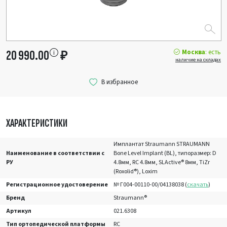
Москва
: есть
20 990.00
₽
наличие на складах
ХАРАКТЕРИСТИКИ
Имплантат Straumann STRAUMANN
Наименование в соответствии с
Bone Level Implant (BL), типоразмер: D
РУ
4.8мм, RC 4.8мм, SLActive® 8мм, TiZr
(Roxolid®), Loxim
Регистрационное удостоверение
№ Г004-00110-00/04138038 (
скачать
)
Бренд
Straumann®
Артикул
021.6308
Тип ортопедической платформы
RC