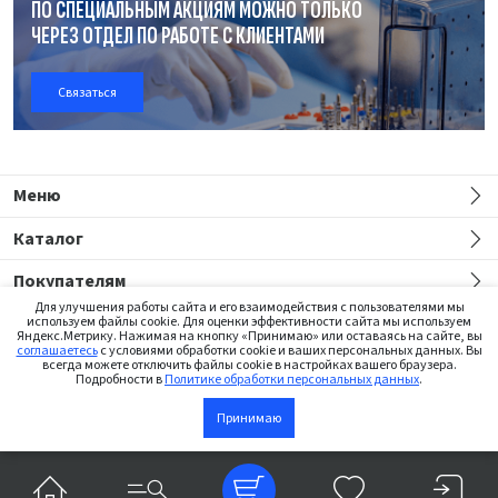
ПО СПЕЦИАЛЬНЫМ АКЦИЯМ МОЖНО ТОЛЬКО
ЧЕРЕЗ ОТДЕЛ
ПО РАБОТЕ
С КЛИЕНТАМИ
Связаться
Меню
Каталог
Покупателям
Для улучшения работы сайта и его взаимодействия с пользователями мы
используем файлы cookie. Для оценки эффективности сайта мы используем
Яндекс.Метрику. Нажимая на кнопку «Принимаю» или оставаясь на сайте, вы
соглашаетесь
с условиями обработки cookie и ваших персональных данных. Вы
всегда можете отключить файлы cookie в настройках вашего браузера.
Подробности в
Политике обработки персональных данных
.
Сайт предназначен только для медицинских работников
Принимаю
В корзину
©2026 Institut Straumann AG